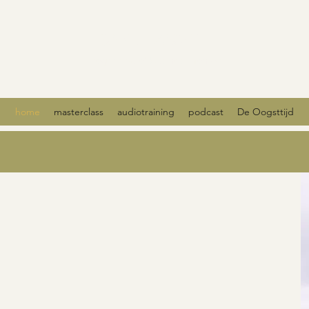
SANDII ZACHTE
regeneratief businessmentor
home
masterclass
audiotraining
podcast
De Oogsttijd