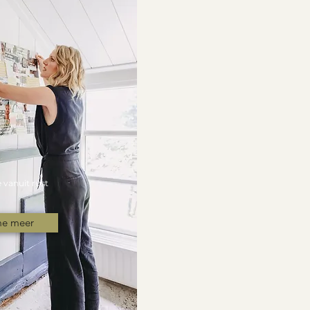
 vanuit rust
me meer