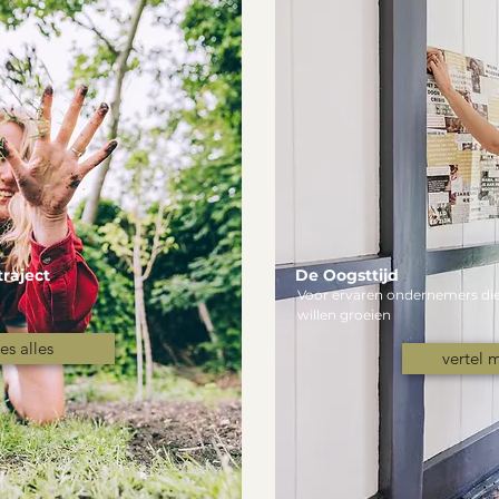
raject
De Oogsttijd
Voor ervaren ondernemers die
willen groeien
es alles
vertel 