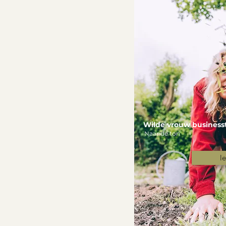
Wilde vrouw businesst
Naar de ton
le