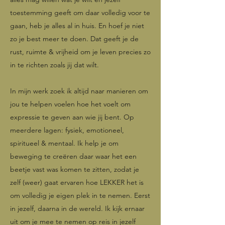
toestemming geeft om daar volledig voor te
gaan, heb je alles al in huis. En hoef je niet
zo je best meer te doen. Dat geeft je de
rust, ruimte & vrijheid om je leven precies zo
in te richten zoals jij dat wilt.
In mijn werk zoek ik altijd naar manieren om
jou te helpen voelen hoe het voelt om
expressie te geven aan wie jij bent. Op
meerdere lagen: fysiek, emotioneel,
spiritueel & mentaal. Ik help je om
beweging te creëren daar waar het een
beetje vast was komen te zitten, zodat je
zelf (weer) gaat ervaren hoe LEKKER het is
om volledig je eigen plek in te nemen. Eerst
in jezelf, daarna in de wereld. Ik kijk ernaar
uit om je mee te nemen op reis in jezelf