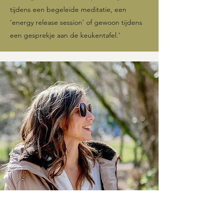
tijdens een begeleide meditatie, een
‘energy release session’ of gewoon tijdens
een gesprekje aan de keukentafel.'