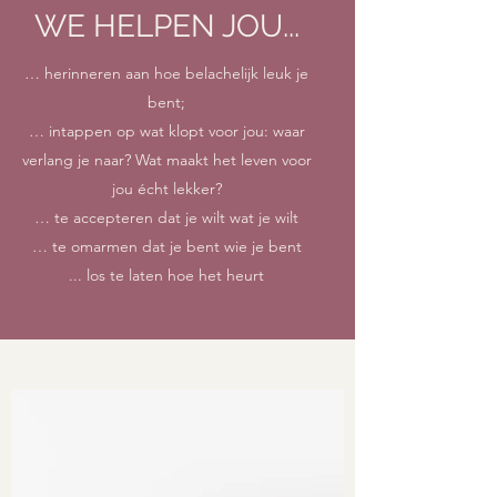
WE HELPEN JOU...
… herinneren aan hoe belachelijk leuk je
bent;
… intappen op wat klopt voor jou: waar
verlang je naar? Wat maakt het leven voor
jou écht lekker?
… te accepteren dat je wilt wat je wilt
… te omarmen dat je bent wie je bent
... los te laten hoe het heurt