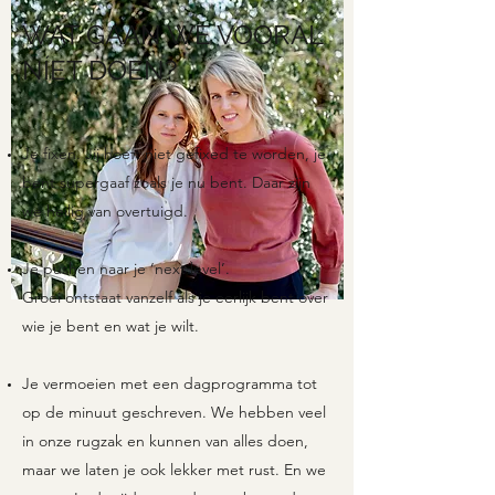
WAT GAAN WE VOORAL
NÍET DOEN?
Je fixen. Jij hoeft niet gefixed te worden, je
bent supergaaf zoals je nu bent. Daar zijn
we heilig van overtuigd.
Je pushen naar je ‘next level’.
Groei ontstaat vanzelf als je eerlijk bent over
wie je bent en wat je wilt.
Je vermoeien met een dagprogramma tot
op de minuut geschreven. We hebben veel
in onze rugzak en kunnen van alles doen,
maar we laten je ook lekker met rust. En we