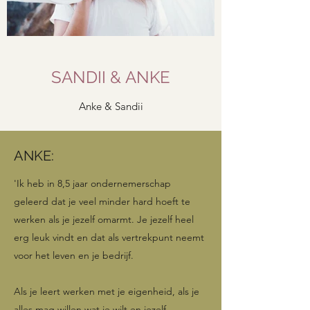
SANDII & ANKE
Anke & Sandii
ANKE:
'Ik heb in 8,5 jaar ondernemerschap
geleerd dat je veel minder hard hoeft te
werken als je jezelf omarmt. Je jezelf heel
erg leuk vindt en dat als vertrekpunt neemt
voor het leven en je bedrijf.
Als je leert werken met je eigenheid, als je
alles mag willen wat je wilt en jezelf