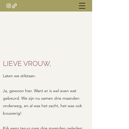
SANDII ZACHTE
regeneratief businessmentor
LIEVE VROUW,
Laten we stilstaan.
Ja, gewoon hier. Want er is wel even wat
gebeurd. We zijn nu samen drie maanden
onderweg, en al was het zacht, het was ook
bouwerig!
Kijk eens terug naar drie maanden geleden;