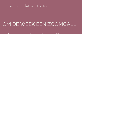
En mijn hart, dat weet je toch!
OM DE WEEK EEN ZOOMCALL
Lekker weer op donderdag, om 11 uur
RUIMTE VOOR VRAGEN
Alle mogelijkheid om in Slack al je vragen te
stellen
3 MASTERCLASSES
Verdieping via Zoomsessies door Sandii
& vrienden