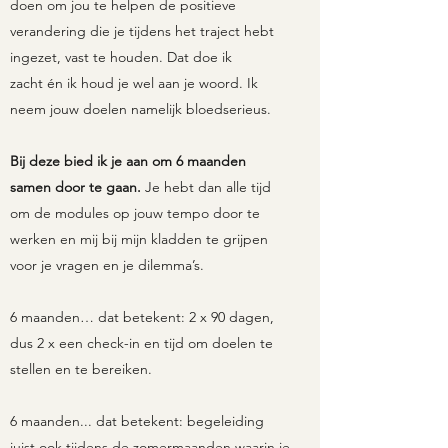
doen om jou te helpen de positieve
verandering die je tijdens het traject hebt
ingezet, vast te houden. Dat doe ik
zacht én ik houd je wel aan je woord. Ik
neem jouw doelen namelijk bloedserieus.
Bij deze bied ik je aan om 6 maanden
samen door te gaan.
Je hebt dan alle tijd
om de modules op jouw tempo door te
werken en mij bij mijn kladden te grijpen
voor je vragen en je dilemma’s.
6 maanden… dat betekent: 2 x 90 dagen,
dus 2 x een check-in en tijd om doelen te
stellen en te bereiken.
6 maanden... dat betekent: begeleiding
juist ook tijdens de zomermaanden waarin je